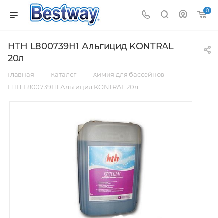
0
HTH L800739H1 Альгицид KONTRAL
20л
—
—
—
Главная
Каталог
Химия для бассейнов
HTH L800739H1 Альгицид KONTRAL 20л