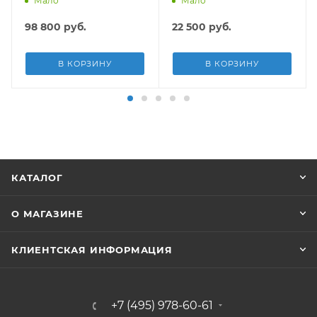
Мало
Мало
5678л/ч, лестн, тент,
3028л/ч, лестница, тент
подст.
98 800
руб.
22 500
руб.
В КОРЗИНУ
В КОРЗИНУ
КАТАЛОГ
О МАГАЗИНЕ
КЛИЕНТСКАЯ ИНФОРМАЦИЯ
+7 (495) 978-60-61