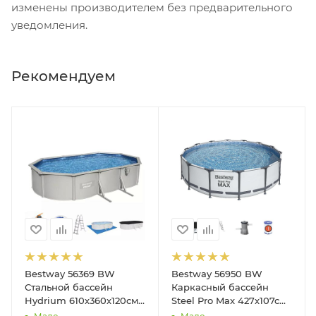
изменены производителем без предварительного
уведомления.
Рекомендуем
Bestway 56369 BW
Bestway 56950 BW
Стальной бассейн
Каркасный бассейн
Hydrium 610х360х120см,
Steel Pro Max 427х107см,
19929л, песч.фил.-нас
13030л, фил.-насос