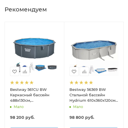
Рекомендуем
Bestway 561CU BW
Bestway 56369 BW
тка для дна, шланг 6м, ручка 190см)
Каркасный бассейн
Стальной бассейн
488х130см,
Hydrium 610х360х120см,
композитный, 21490л,
19929л, песч.фил.-нас
Мало
Мало
песч.фил.-нас. 5678л\ч,
5678л/ч, лестн, тент,
лестн, тент, подст, дисп.
подст.
98 200
руб.
98 800
руб.