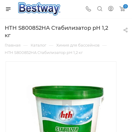
0
HTH S800852HA Стабилизатор рН 1,2
кг
—
—
—
Главная
Каталог
Химия для бассейнов
HTH S800852HA Стабилизатор рН 1,2 кг