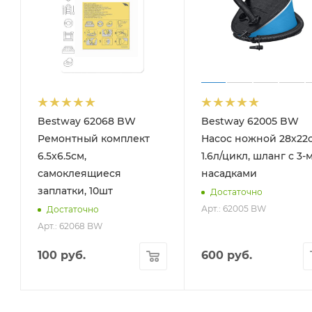
Bestway 62068 BW
Bestway 62005 BW
Ремонтный комплект
Насос ножной 28х22с
6.5х6.5см,
1.6л/цикл, шланг с 3-
самоклеящиеся
насадками
заплатки, 10шт
Достаточно
Арт.: 62005 BW
Достаточно
Арт.: 62068 BW
100
руб.
600
руб.