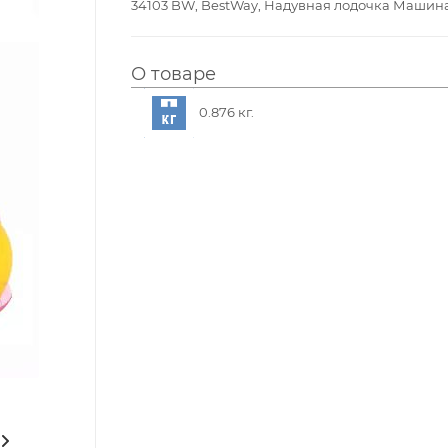
34103 BW, BestWay, Надувная лодочка Машина с 
О товаре
0.876 кг.