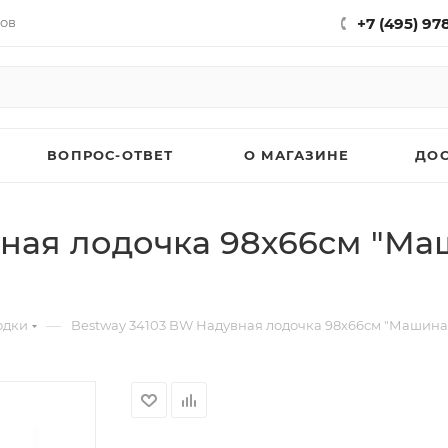
нов
+7 (495) 97
ВОПРОС-ОТВЕТ
О МАГАЗИНЕ
ДО
ная лодочка 98х66см "Маши
—
одки
Bestway 34103 BW Надувная лодочка 98х66см "Машина" с