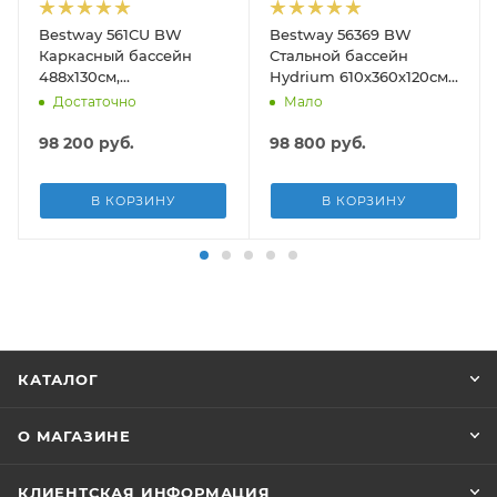
Bestway 561CU BW
Bestway 56369 BW
Каркасный бассейн
Стальной бассейн
488х130см,
Hydrium 610х360х120см,
композитный, 21490л,
19929л, песч.фил.-нас
Достаточно
Мало
песч.фил.-нас. 5678л\ч,
5678л/ч, лестн, тент,
лестн, тент, подст, дисп.
подст.
98 200
руб.
98 800
руб.
В КОРЗИНУ
В КОРЗИНУ
КАТАЛОГ
О МАГАЗИНЕ
КЛИЕНТСКАЯ ИНФОРМАЦИЯ