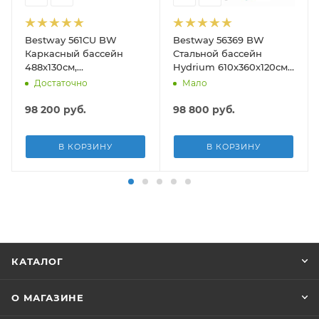
Bestway 561CU BW
Bestway 56369 BW
Каркасный бассейн
Стальной бассейн
488х130см,
Hydrium 610х360х120см,
композитный, 21490л,
19929л, песч.фил.-нас
Достаточно
Мало
песч.фил.-нас. 5678л\ч,
5678л/ч, лестн, тент,
лестн, тент, подст, дисп.
подст.
98 200
руб.
98 800
руб.
В КОРЗИНУ
В КОРЗИНУ
КАТАЛОГ
О МАГАЗИНЕ