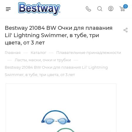
0
Bestway 21084 BW Очки для плавания
Lil' Lightning Swimmer, в тубе, три
цвета, от 3 лет
—
—
Главная
Каталог
Плавательные принадлежности
—
—
Ласты, маски, очки и трубки
Bestway 21084 BW Очки для плавания Lil' Lightning
Swimmer, в тубе, три цвета, от 3 лет