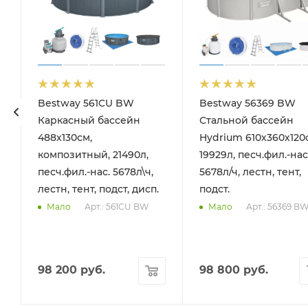
Bestway 561CU BW
Bestway 56369 BW
ка для дна, шланг 6м, ручка 190см)
Каркасный бассейн
Стальной бассейн
488х130см,
Hydrium 610х360х120
композитный, 21490л,
19929л, песч.фил.-нас
песч.фил.-нас. 5678л\ч,
5678л/ч, лестн, тент,
лестн, тент, подст, дисп.
подст.
Арт.: 561CU BW
Арт.: 56369 B
Мало
Мало
98 200
руб.
98 800
руб.