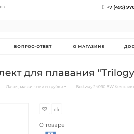
нов
+7 (495) 97
ВОПРОС-ОТВЕТ
О МАГАЗИНЕ
ДО
кт для плавания "Trilogy" 
—
—
Ласты, маски, очки и трубки
Bestway 24050 BW Комплект дл
О товаре