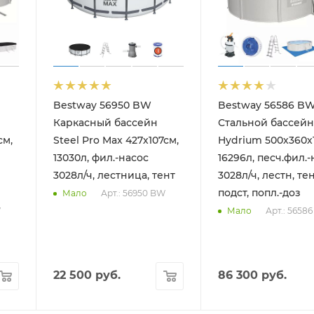
Bestway 56950 BW
Bestway 56586 B
Каркасный бассейн
Стальной бассейн
см,
Steel Pro Max 427х107см,
Hydrium 500х360х
13030л, фил.-насос
16296л, песч.фил.-
3028л/ч, лестница, тент
3028л/ч, лестн, тен
подст, попл.-доз
Арт.: 56950 BW
Мало
W
Арт.: 5658
Мало
22 500
руб.
86 300
руб.