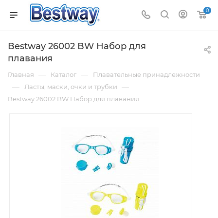
0
Bestway 26002 BW Набор для
плавания
—
—
Главная
Каталог
Плавательные принадлежности
—
—
Ласты, маски, очки и трубки
Bestway 26002 BW Набор для плавания