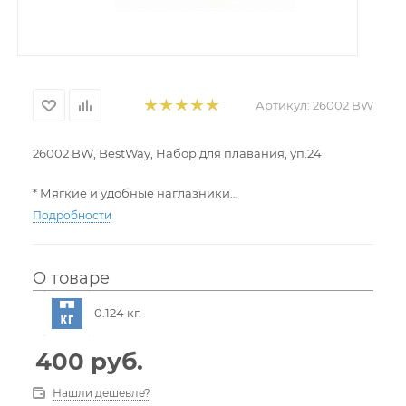
Артикул:
26002 BW
26002 BW, BestWay, Набор для плавания, уп.24
* Мягкие и удобные наглазники
* В комплекте зажим для носа и беруши с футляром
Подробности
* Пляжный контейнер, чтобы хранить ценные вещи
сухими и чистыми
В комплект входят: Одна пара пробок для носа, одна
О товаре
пара берушей, один футляр, одна пара очков
0.124 кг.
400
руб.
Нашли дешевле?