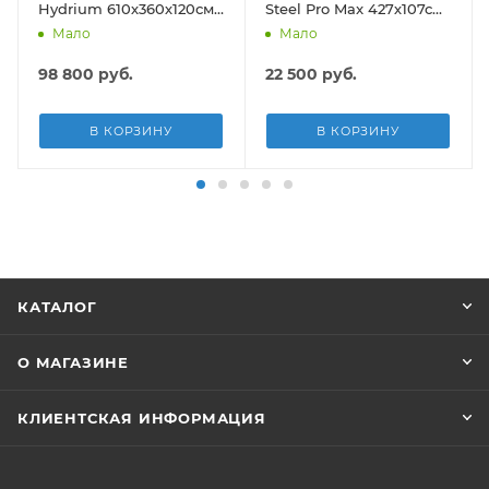
Hydrium 610х360х120см,
Steel Pro Max 427х107см,
19929л, песч.фил.-нас
13030л, фил.-насос
Мало
Мало
5678л/ч, лестн, тент,
3028л/ч, лестница, тент
подст.
98 800
руб.
22 500
руб.
В КОРЗИНУ
В КОРЗИНУ
КАТАЛОГ
О МАГАЗИНЕ
КЛИЕНТСКАЯ ИНФОРМАЦИЯ