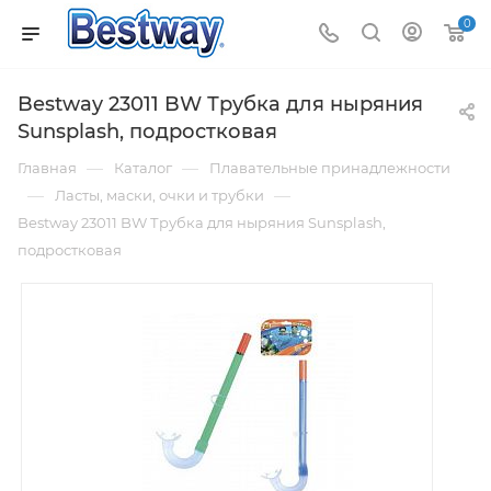
0
Bestway 23011 BW Трубка для ныряния
Sunsplash, подростковая
—
—
Главная
Каталог
Плавательные принадлежности
—
—
Ласты, маски, очки и трубки
Bestway 23011 BW Трубка для ныряния Sunsplash,
подростковая