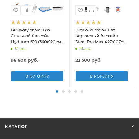
Bestway 56369 BW
Bestway 56950 BW
Стальной бассейн
Каркасный бассейн
Hydrium 610х360х120см,
Steel Pro Max 427х107см,
19929л, песч.фил.-нас
13030л, фил.-насос
Мало
Мало
5678л/ч, лестн, тент,
3028л/ч, лестница, тент
подст.
98 800
руб.
22 500
руб.
В КОРЗИНУ
В КОРЗИНУ
КАТАЛОГ