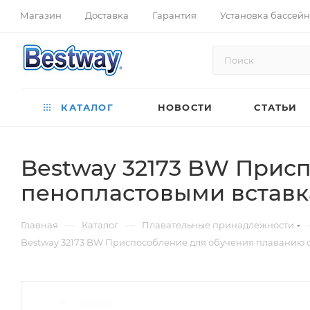
Магазин
Доставка
Гарантия
Установка бассей
КАТАЛОГ
НОВОСТИ
СТАТЬИ
Bestway 32173 BW Прис
пенопластовыми вставкам
—
—
Главная
Каталог
Плавательные принадлежности
Bestway 32173 BW Приспособление для обучения плаванию с 