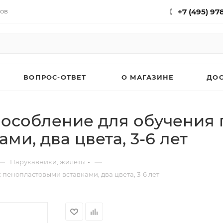
нов
+7 (495) 97
ВОПРОС-ОТВЕТ
О МАГАЗИНЕ
ДО
пособление для обучения 
и, два цвета, 3-6 лет
—
—
Нарукавники, жилеты
пенопластовыми вставками, два цвета, 3-6 лет