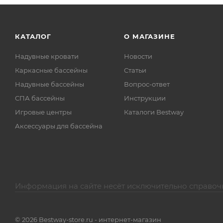
КАТАЛОГ
О МАГАЗИНЕ
Надувные кровати
Новости
Каркасные бассейны
Статьи
Надувные бассейны
Вопрос-ответ
СПА бассейны
Инструкции
Игровые центры
Каталоги Bestway
Аксессуары для бассейна
Информация на сайте несёт исключительно справоч
© 2026 Bestway-store.ru - интернет-магазин