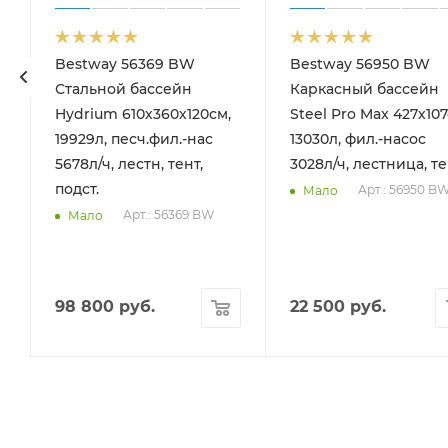
Bestway 56369 BW
Bestway 56950 BW
Стальной бассейн
Каркасный бассейн
Hydrium 610х360х120см,
Steel Pro Max 427х107
19929л, песч.фил.-нас
13030л, фил.-насос
5678л/ч, лестн, тент,
3028л/ч, лестница, т
подст.
Арт.: 56950 B
Мало
Арт.: 56369 BW
Мало
98 800
руб.
22 500
руб.