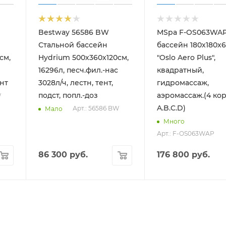
Bestway 56586 BW
MSpa F-OS063WAP
Стальной бассейн
бассейн 180х180х
см,
Hydrium 500х360х120см,
"Oslo Aero Plus",
16296л, песч.фил.-нас
квадратный,
ент
3028л/ч, лестн, тент,
гидромассаж,
подст, попл.-доз
аэромассаж.(4 ко
W
A.B.C.D)
Арт.: 56586 BW
Мало
Много
Арт.: F-OS063WAP
86 300
руб.
176 800
руб.