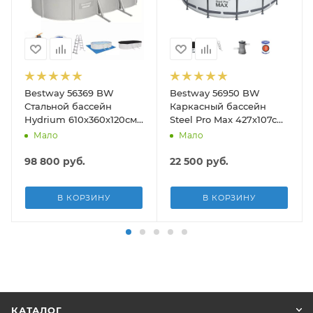
Bestway 56369 BW
Bestway 56950 BW
Стальной бассейн
Каркасный бассейн
Hydrium 610х360х120см,
Steel Pro Max 427х107см,
19929л, песч.фил.-нас
13030л, фил.-насос
Мало
Мало
5678л/ч, лестн, тент,
3028л/ч, лестница, тент
подст.
98 800
руб.
22 500
руб.
В КОРЗИНУ
В КОРЗИНУ
КАТАЛОГ