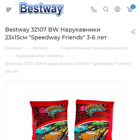
0
Bestway 32107 BW Нарукавники
23х15см "Speedway Friends" 3-6 лет
—
—
Главная
Каталог
Плавательные принадлежности
—
—
Нарукавники, жилеты
Bestway 32107 BW Нарукавники 23х15см "Speedway Friends"
3-6 лет