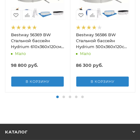
Bestway 56369 BW
Bestway 56586 BW
190см)
Стальной бассейн
Стальной бассейн
Hydrium 610х360х120см,
Hydrium 500х360х120см,
19929л, песч.фил.-нас
16296л, песч.фил.-нас
Мало
Мало
5678л/ч, лестн, тент,
3028л/ч, лестн, тент,
подст.
подст, попл.-доз
98 800
руб.
86 300
руб.
В КОРЗИНУ
В КОРЗИНУ
КАТАЛОГ