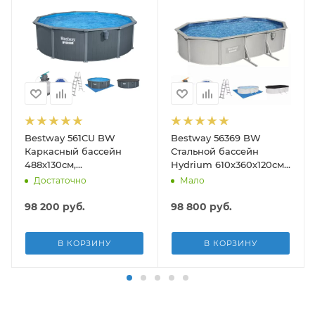
Bestway 561CU BW
Bestway 56369 BW
Каркасный бассейн
Стальной бассейн
488х130см,
Hydrium 610х360х120см,
композитный, 21490л,
19929л, песч.фил.-нас
Достаточно
Мало
песч.фил.-нас. 5678л\ч,
5678л/ч, лестн, тент,
лестн, тент, подст, дисп.
подст.
98 200
руб.
98 800
руб.
В КОРЗИНУ
В КОРЗИНУ