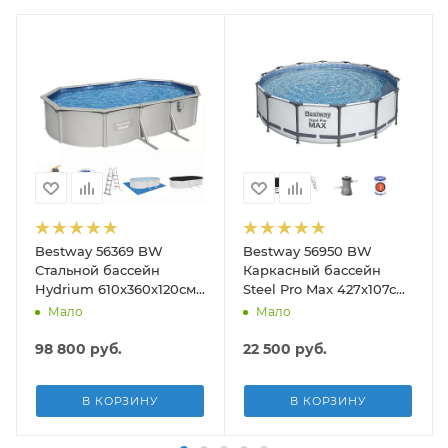
Bestway 56369 BW
Bestway 56950 BW
Стальной бассейн
Каркасный бассейн
Hydrium 610х360х120см,
Steel Pro Max 427х107см,
19929л, песч.фил.-нас
13030л, фил.-насос
Мало
Мало
5678л/ч, лестн, тент,
3028л/ч, лестница, тент
подст.
98 800
руб.
22 500
руб.
В КОРЗИНУ
В КОРЗИНУ