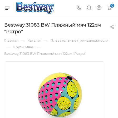
0
Bestway 31083 BW Пляжный мяч 122см
"Ретро"
—
—
Главная
Каталог
Плавательные принадлежности
—
—
Круги, мячи
Bestway 31083 BW Пляжный мяч 122см "Ретро"