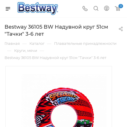
0
Bestway 36105 BW Надувной круг 51см
"Тачки" 3-6 лет
—
—
Главная
Каталог
Плавательные принадлежности
—
—
Круги, мячи
Bestway 36105 BW Надувной круг 51см "Тачки" 3-6 лет