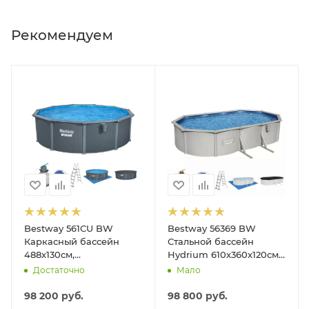
Рекомендуем
Bestway 561CU BW
Bestway 56369 BW
Каркасный бассейн
Стальной бассейн
488х130см,
Hydrium 610х360х120см,
композитный, 21490л,
19929л, песч.фил.-нас
Достаточно
Мало
песч.фил.-нас. 5678л\ч,
5678л/ч, лестн, тент,
лестн, тент, подст, дисп.
подст.
98 200
руб.
98 800
руб.