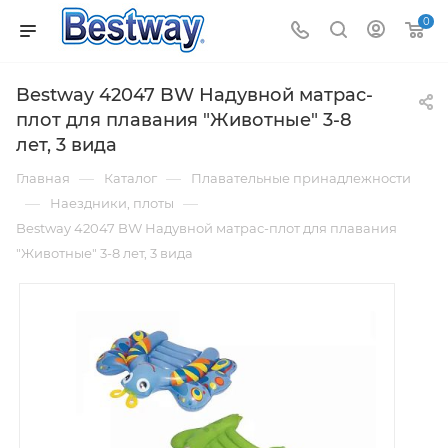
0
Bestway 42047 BW Надувной матрас-
плот для плавания "Животные" 3-8
лет, 3 вида
—
—
Главная
Каталог
Плавательные принадлежности
—
—
Наездники, плоты
Bestway 42047 BW Надувной матрас-плот для плавания
"Животные" 3-8 лет, 3 вида