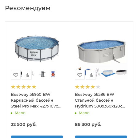
Рекомендуем
Bestway 56950 BW
Bestway 56586 BW
на (вакуумный очиститель, щетка для дна, шланг 6м, ручка 190с
Каркасный бассейн
Стальной бассейн
Steel Pro Max 427х107см,
Hydrium 500х360х120см,
13030л, фил.-насос
16296л, песч.фил.-нас
Мало
Мало
3028л/ч, лестница, тент
3028л/ч, лестн, тент,
подст, попл.-доз
22 500
руб.
86 300
руб.