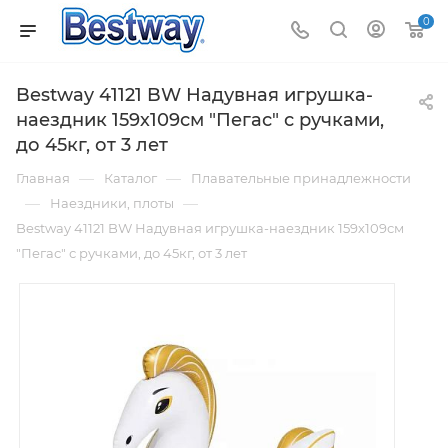
0
Bestway 41121 BW Надувная игрушка-
наездник 159х109см "Пегас" с ручками,
до 45кг, от 3 лет
—
—
Главная
Каталог
Плавательные принадлежности
—
—
Наездники, плоты
Bestway 41121 BW Надувная игрушка-наездник 159х109см
"Пегас" с ручками, до 45кг, от 3 лет