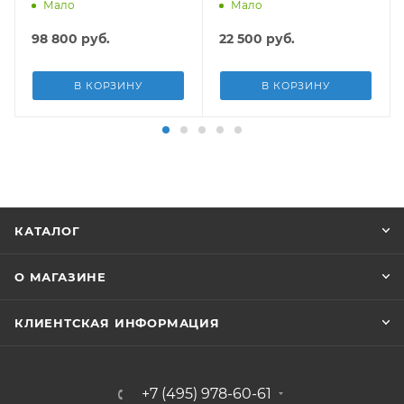
19929л, песч.фил.-нас
13030л, фил.-насос
Мало
Мало
5678л/ч, лестн, тент,
3028л/ч, лестница, тент
подст.
98 800
руб.
22 500
руб.
В КОРЗИНУ
В КОРЗИНУ
КАТАЛОГ
О МАГАЗИНЕ
КЛИЕНТСКАЯ ИНФОРМАЦИЯ
+7 (495) 978-60-61