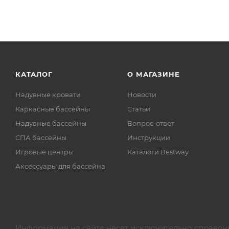
КАТАЛОГ
О МАГАЗИНЕ
Надувные кровати
Новости
Каркасные бассейны
Статьи
Надувные бассейны
Вопрос-ответ
СПА бассейны
Инструкции
Игровые центры
Каталоги Bestway
Аксессуары для бассейна
Информация на сайте несёт исключительно справоч