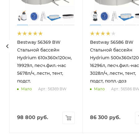
Bestway 56369 BW
Bestway 56586 BW
90см)
Стальной бассейн
Стальной бассейн
Hydrium 610х360х120см,
Hydrium 500х360х120
19929л, песч.фил.-нас
16296л, песч.фил.-нас
5678л/ч, лестн, тент,
3028л/ч, лестн, тент,
подст.
подст, попл.-доз
Арт.: 56369 BW
Арт.: 56586 B
Мало
Мало
98 800
руб.
86 300
руб.