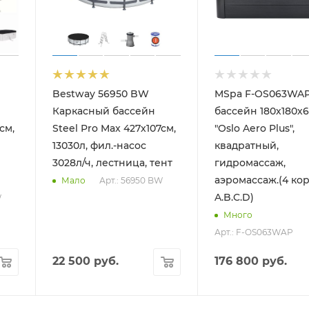
Bestway 56950 BW
MSpa F-OS063WAP
Каркасный бассейн
бассейн 180х180х
см,
Steel Pro Max 427х107см,
"Oslo Aero Plus",
13030л, фил.-насос
квадратный,
3028л/ч, лестница, тент
гидромассаж,
аэромассаж.(4 ко
Арт.: 56950 BW
Мало
A.B.C.D)
W
Много
Арт.: F-OS063WAP
22 500
руб.
176 800
руб.