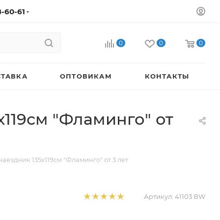
8-60-61
0
0
0
СТАВКА
ОПТОВИКАМ
КОНТАКТЫ
х119см "Фламинго" от
ездник 135х119см "Фламинго" от 3 лет
Артикул:
41103 BW