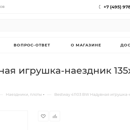
нов
+7 (495) 97
ВОПРОС-ОТВЕТ
О МАГАЗИНЕ
ДО
ная игрушка-наездник 135
—
—
Наездники, плоты
Bestway 41103 BW Надувная игрушка-на