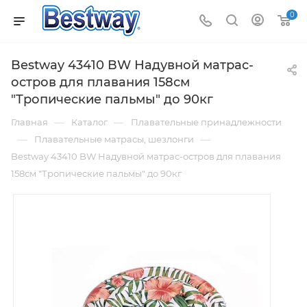
0
Bestway 43410 BW Надувной матрас-
остров для плавания 158см
"Тропические пальмы" до 90кг
—
—
Главная
Каталог
Плавательные принадлежности
—
—
Плавательные матрасы, шезлонги
Bestway 43410 BW Надувной матрас-остров для плавания
158см "Тропические пальмы" до 90кг