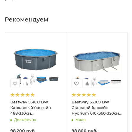
Рекомендуем
Bestway 561CU BW
Bestway 56369 BW
Каркасный бассейн
Стальной бассейн
488х130см,
Hydrium 610х360х120см,
композитный, 21490л,
19929л, песч.фил.-нас
Достаточно
Мало
песч.фил.-нас. 5678л\ч,
5678л/ч, лестн, тент,
лестн, тент, подст, дисп.
подст.
98 200
руб.
98 800
руб.