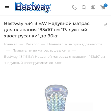
0
Bestway 43413 BW Надувной матрас
для плавания 193х101см "Радужный
хвост русалки" до 90кг
—
—
Главная
Каталог
Плавательные принадлежности
—
—
Плавательные матрасы, шезлонги
Bestway 43413 BW Надувной матрас для плавания 193х101см
"Радужный хвост русалки" до 90кг