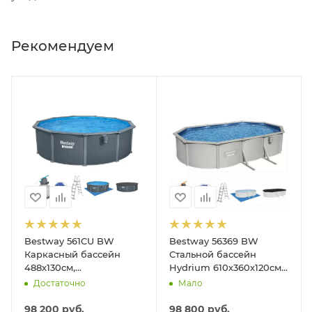
Рекомендуем
Bestway 561CU BW
Bestway 56369 BW
Каркасный бассейн
Стальной бассейн
488х130см,
Hydrium 610х360х120см,
композитный, 21490л,
19929л, песч.фил.-нас
Достаточно
Мало
песч.фил.-нас. 5678л\ч,
5678л/ч, лестн, тент,
лестн, тент, подст, дисп.
подст.
98 200
руб.
98 800
руб.