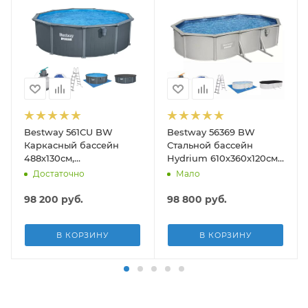
Bestway 561CU BW
Bestway 56369 BW
Каркасный бассейн
Стальной бассейн
488х130см,
Hydrium 610х360х120см,
композитный, 21490л,
19929л, песч.фил.-нас
Достаточно
Мало
песч.фил.-нас. 5678л\ч,
5678л/ч, лестн, тент,
лестн, тент, подст, дисп.
подст.
98 200
руб.
98 800
руб.
В КОРЗИНУ
В КОРЗИНУ