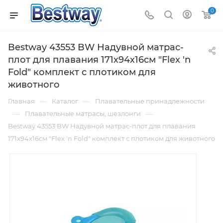
0
Bestway 43553 BW Надувной матрас-
плот для плавания 171х94х16см "Flex 'n
Fold" комплект с плотиком для
животного
—
—
Главная
Каталог
Плавательные принадлежности
—
—
Плавательные матрасы, шезлонги
Bestway 43553 BW Надувной матрас-плот для плавания
171х94х16см "Flex 'n Fold" комплект с плотиком для животного