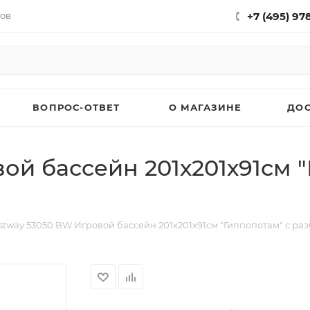
нов
+7 (495) 97
ВОПРОС-ОТВЕТ
О МАГАЗИНЕ
ДО
ой бассейн 201х201х91см 
stway 53050 BW Игровой бассейн 201х201х91см "Гиппопотам" с раз