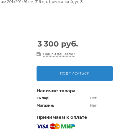
 201х201х91 см, 316 л, с брызгалкой, уп.3
у шлангу
3 300
руб.
Нашли дешевле?
стого в использовании сливного клапана!
я ремонта
ПОДПИСАТЬСЯ
Наличие товара
Склад:
Нет
Магазин:
Нет
Принимаем к оплате