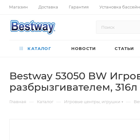
Магазин
Доставка
Гарантия
Установка бассей
КАТАЛОГ
НОВОСТИ
СТАТЬИ
Bestway 53050 BW Игров
разбрызгивателем, 316л
—
—
—
Главная
Каталог
Игровые центры, игрушки
Be