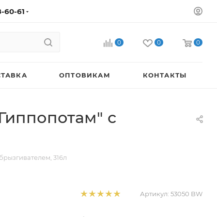
8-60-61
0
0
0
СТАВКА
ОПТОВИКАМ
КОНТАКТЫ
"Гиппопотам" с
брызгивателем, 316л
Артикул:
53050 BW