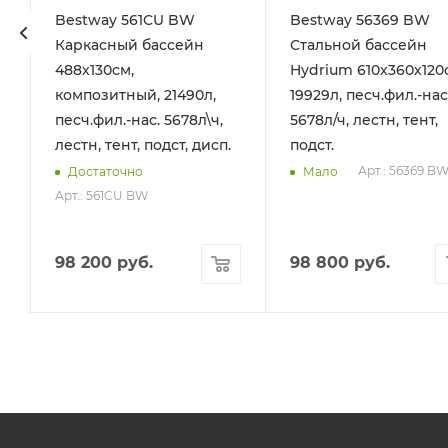
Bestway 561CU BW
Bestway 56369 BW
ка для дна, шланг 6м, ручка 190см)
Каркасный бассейн
Стальной бассейн
488х130см,
Hydrium 610х360х120
композитный, 21490л,
19929л, песч.фил.-нас
песч.фил.-нас. 5678л\ч,
5678л/ч, лестн, тент,
лестн, тент, подст, дисп.
подст.
Арт.: 56369 B
Достаточно
Мало
Арт.: 561CU BW
98 200
руб.
98 800
руб.