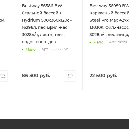
Bestway 56586 BW
Bestway 56950 B
Стальной бассейн
Каркасный бассе
см,
Hydrium 500х360х120см,
Steel Pro Max 427х
16296л, песч.фил.-нас
13030л, фил.-насос
3028л/ч, лестн, тент,
3028л/ч, лестница,
подст, попл.-доз
Арт.: 5695
Мало
W
Арт.: 56586 BW
Мало
86 300
руб.
22 500
руб.