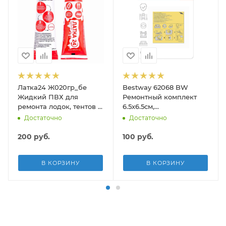
Латка24 Ж020гр_бе
Bestway 62068 BW
Жидкий ПВХ для
Ремонтный комплект
ремонта лодок, тентов и
6.5х6.5см,
бассейнов, 25гр, белого
самоклеящиеся
Достаточно
Достаточно
цвета
заплатки, 10шт
200
руб.
100
руб.
В КОРЗИНУ
В КОРЗИНУ