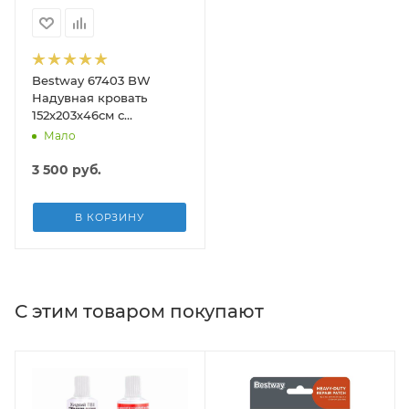
Bestway 67403 BW
Надувная кровать
152х203х46см с
подголовником,
Мало
встр.насос 220В, до
300кг
3 500
руб.
В КОРЗИНУ
С этим товаром покупают