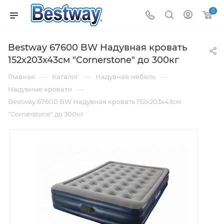
0
Bestway 67600 BW Надувная кровать
152х203х43см "Cornerstone" до 300кг
—
—
—
Главная
Каталог
Надувная мебель
—
Надувные кровати
Bestway 67600 BW Надувная кровать 152х203х43см
"Cornerstone" до 300кг