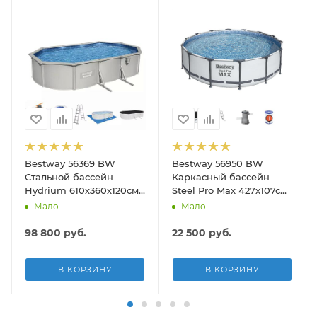
Bestway 56369 BW
Bestway 56950 BW
Стальной бассейн
Каркасный бассейн
Hydrium 610х360х120см,
Steel Pro Max 427х107см,
19929л, песч.фил.-нас
13030л, фил.-насос
Мало
Мало
5678л/ч, лестн, тент,
3028л/ч, лестница, тент
подст.
98 800
руб.
22 500
руб.
В КОРЗИНУ
В КОРЗИНУ