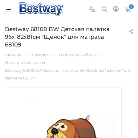
0
Bestway 68108 BW Детская палатка
96х182х81см "Щенок" для матраса
68109
—
—
—
Главная
Каталог
Надувная мебель
—
Надувные матрасы
Bestway 68108 BW Детская палатка 96х182х81см "Щенок" для
матраса 68109