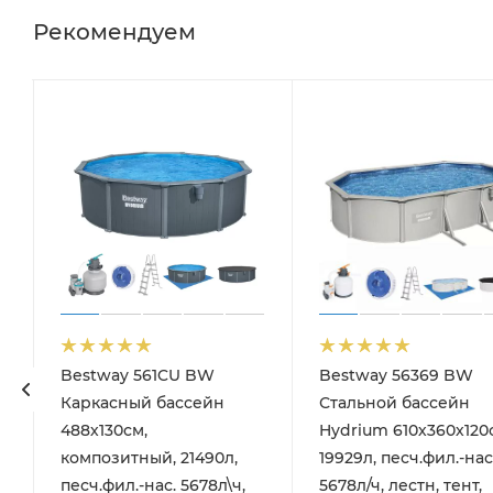
Рекомендуем
Bestway 561CU BW
Bestway 56369 BW
Каркасный бассейн
Стальной бассейн
488х130см,
Hydrium 610х360х120
композитный, 21490л,
19929л, песч.фил.-нас
песч.фил.-нас. 5678л\ч,
5678л/ч, лестн, тент,