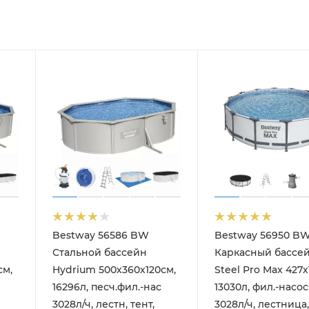
Bestway 56586 BW
Bestway 56950 B
Стальной бассейн
Каркасный бассе
см,
Hydrium 500х360х120см,
Steel Pro Max 427х
16296л, песч.фил.-нас
13030л, фил.-насос
3028л/ч, лестн, тент,
3028л/ч, лестница,