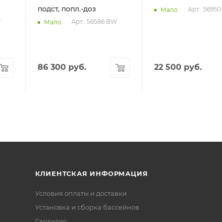
подст, попл.-доз
Арт.: 5695
Мало
W
Арт.: 56586 BW
Мало
86 300
руб.
22 500
руб.
КЛИЕНТСКАЯ ИНФОРМАЦИЯ
Условия оплаты и доставки
Установка и сборка бассейнов
Гарантия