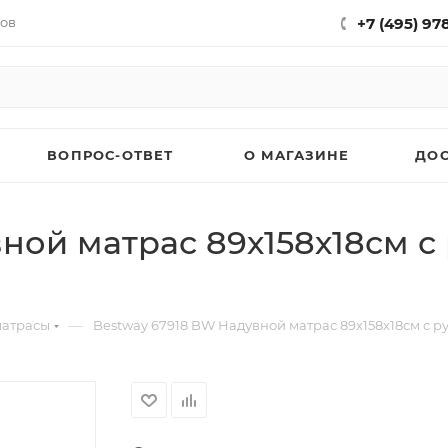
нов
+7 (495) 97
ВОПРОС-ОТВЕТ
О МАГАЗИНЕ
ДО
ной матрас 89х158х18см 
—
матрасы
Bestway 67918 BW Надувной матрас 89х158х18см с р