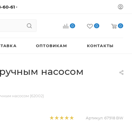
8-60-61
0
0
0
СТАВКА
ОПТОВИКАМ
КОНТАКТЫ
с ручным насосом
учным насосом (62002)
Артикул:
67918 BW