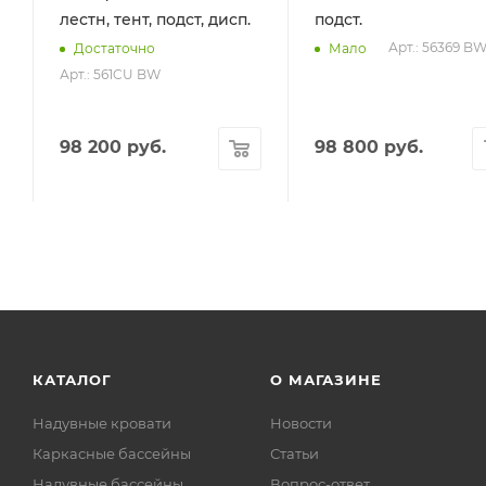
лестн, тент, подст, дисп.
подст.
Арт.: 56369 B
Достаточно
Мало
Арт.: 561CU BW
98 200
руб.
98 800
руб.
КАТАЛОГ
О МАГАЗИНЕ
Надувные кровати
Новости
Каркасные бассейны
Статьи
Надувные бассейны
Вопрос-ответ