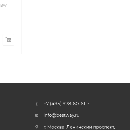
аэромассаж.(4 коробки
0 BW
A.B.C.D)
Много
Арт.: F-OS063WAP
176 800
руб.
600
руб.
+7 (495) 978-60-61
info@bestway.ru
г. Москва, Ленинский проспект,