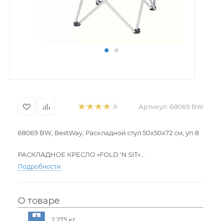
Артикул:
68069 BW
68069 BW, BestWay, Раскладной стул 50х50х72 см, уп.8
РАСКЛАДНОЕ КРЕСЛО «FOLD 'N SIT»
* Легко складывающийся стальной каркас для
Подробности
компактного хранения
* Вес изделия: 2,1 кг. Легкое и удобное изделие для
отдыха на открытом воздухе
О товаре
* Грузоподъемность: 105 кг (231 фунта)
2.275 кг.
Содержит: Кресло для кемпинга - 1 штука