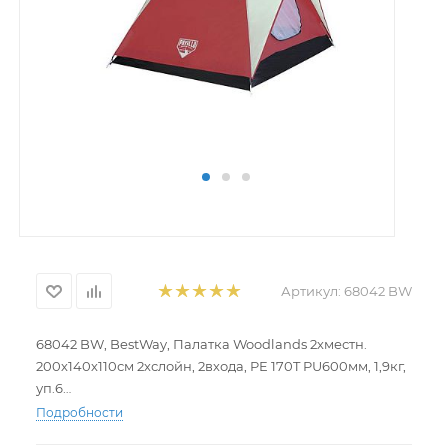
Артикул:
68042 BW
68042 BW, BestWay, Палатка Woodlands 2хместн.
200х140х110см 2хслойн, 2входа, PE 170T PU600мм, 1,9кг,
уп.6
Подробности
ПАЛАТКА WOODLANDS X2