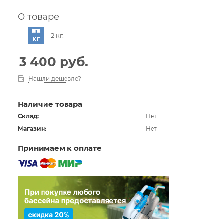
* Подходит для 2 взрослых, 2 слоя
* Плотная дверь с антимоскитной сеткой и окна
О товаре
* Ткань: полиэстер 170T с покрытием PU600mm
2 кг.
* Пол: 110 г/м2 ПЭ
* Вес изделия: 1,9 кг (4,2 фунта)
* Внутренний карман для хранения личных вещей
3 400
руб.
* Съемная крыша пригодится как в жаркий, так и в
дождливый сезон
Нашли дешевле?
* 2 двери обеспечивают отличную вентиляцию
В комплект входят: Одна палатка, одна сумка для
Наличие товара
переноски
Склад:
Нет
Магазин:
Нет
Принимаем к оплате