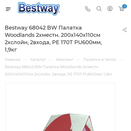
0
Bestway 68042 BW Палатка
Woodlands 2хместн. 200х140х110см
2хслойн, 2входа, PE 170T PU600мм,
1,9кг
—
—
—
—
Главная
Каталог
Кемпинг
Палатки и тенты
Bestway 68042 BW Палатка Woodlands 2хместн.
200х140х110см 2хслойн, 2входа, PE 170T PU600мм, 1,9кг