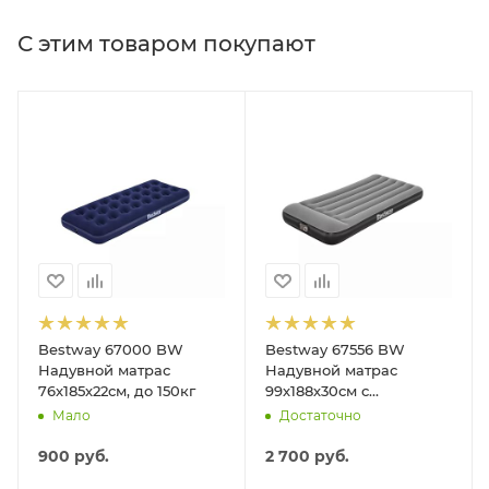
С этим товаром покупают
Bestway 67000 BW
Bestway 67556 BW
Надувной матрас
Надувной матрас
76х185х22см, до 150кг
99х188х30см с
подголовником,
Мало
Достаточно
встр.насос 220В, до
150кг
900
руб.
2 700
руб.