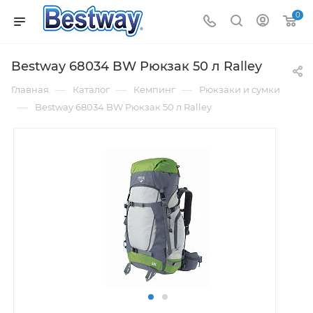
0
Bestway 68034 BW Рюкзак 50 л Ralley
—
—
—
Главная
Каталог
Кемпинг
Рюкзаки и сумки
—
Bestway 68034 BW Рюкзак 50 л Ralley