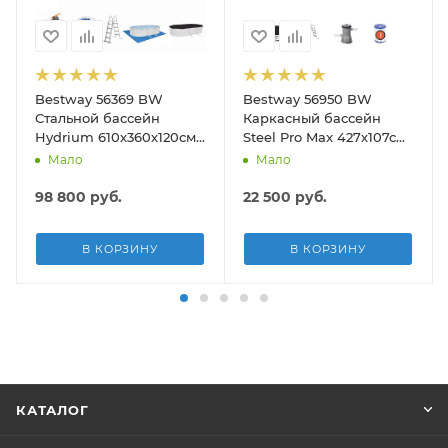
Bestway 56369 BW
Bestway 56950 BW
Стальной бассейн
Каркасный бассейн
Hydrium 610х360х120см,
Steel Pro Max 427х107см,
19929л, песч.фил.-нас
13030л, фил.-насос
Мало
Мало
5678л/ч, лестн, тент,
3028л/ч, лестница, тент
подст.
98 800
руб.
22 500
руб.
В КОРЗИНУ
В КОРЗИНУ
КАТАЛОГ