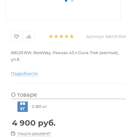
Артикул:
68029 BW
68029 BW, BestWay, Рюкзак 45 л Dura-Trek (желтый),
уп.8
РЮКЗАК DURA-TREK 45L
Подробности
* Объем: 45 литров
* Ткань верха: полиэстер 600D
* Отделочная ткань: вафельное плетение 600D +
О товаре
полиэстер 420D
0.851 кг.
* Карман для мешка для воды (мешок для воды в
комплект не входит)
* Удобные боковые карманы
4 900
руб.
* Многочисленные петли и эластичные шнуры для
развески снаряжения
Нашли дешевле?