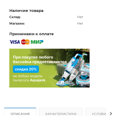
* Грудная стяжка с аварийным свистком
* Набедренный пояс для минимизации нагрузки на
Наличие товара
плечи
Склад:
Нет
Содержит: Один рюкзак
Магазин:
Нет
Принимаем к оплате
ОПИСАНИЕ
ХАРАКТЕРИСТИКИ
УСЛОВИЯ ДО