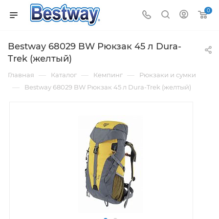
0
Bestway 68029 BW Рюкзак 45 л Dura-
Trek (желтый)
—
—
—
Главная
Каталог
Кемпинг
Рюкзаки и сумки
—
Bestway 68029 BW Рюкзак 45 л Dura-Trek (желтый)