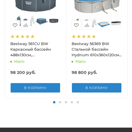
Bestway 561CU BW
Bestway 56369 BW
190см)
Каркасный бассейн
Стальной бассейн
488х130см,
Hydrium 610х360х120см,
композитный, 21490л,
19929л, песч.фил.-нас
Мало
Мало
песч.фил.-нас. 5678л\ч,
5678л/ч, лестн, тент,
лестн, тент, подст, дисп.
подст.
98 200
руб.
98 800
руб.
В КОРЗИНУ
В КОРЗИНУ