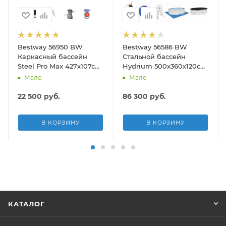
Bestway 56950 BW
Bestway 56586 BW
тка для дна, шланг 6м, ручка 190см)
Каркасный бассейн
Стальной бассейн
Steel Pro Max 427х107см,
Hydrium 500х360х120см,
13030л, фил.-насос
16296л, песч.фил.-нас
Мало
Мало
3028л/ч, лестница, тент
3028л/ч, лестн, тент,
подст, попл.-доз
22 500
руб.
86 300
руб.
В КОРЗИНУ
В КОРЗИНУ
КАТАЛОГ