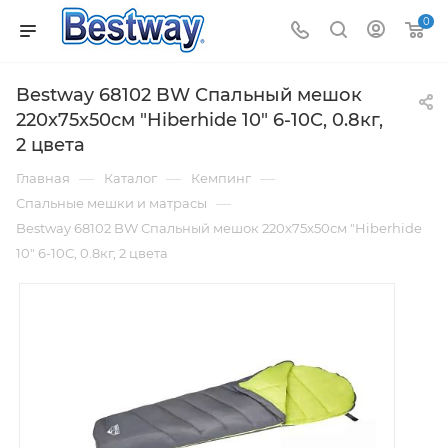
0
Bestway 68102 BW Спальный мешок
220x75x50см "Hiberhide 10" 6-10С, 0.8кг,
2 цвета
—
—
—
Главная
Каталог
Кемпинг
—
Спальные мешки и матрасы
Bestway 68102 BW Спальный мешок 220x75x50см "Hiberhide
10" 6-10С, 0.8кг, 2 цвета