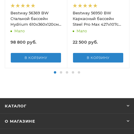
Bestway 56369 BW
Bestway 56950 BW
190см)
Стальной бассейн
Каркасный бассейн
Hydrium 610х360х120см,
Steel Pro Max 427х107см,
19929л, песч.фил.-нас
13030л, фил.-насос
Мало
Мало
5678л/ч, лестн, тент,
3028л/ч, лестница, тент
подст.
98 800
руб.
22 500
руб.
В КОРЗИНУ
В КОРЗИНУ
КАТАЛОГ
О МАГАЗИНЕ