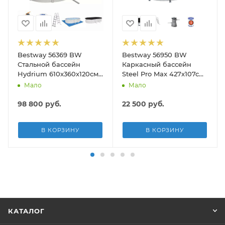
Bestway 56369 BW
Bestway 56950 BW
Стальной бассейн
Каркасный бассейн
Hydrium 610х360х120см,
Steel Pro Max 427х107см,
19929л, песч.фил.-нас
13030л, фил.-насос
Мало
Мало
5678л/ч, лестн, тент,
3028л/ч, лестница, тент
подст.
98 800
руб.
22 500
руб.
В КОРЗИНУ
В КОРЗИНУ
КАТАЛОГ