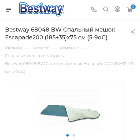
0
Bestway 68048 BW Спальный мешок
Escapade200 (185+35)x75 см (5-9оС)
—
—
—
Главная
Каталог
Кемпинг
—
Спальные мешки и матрасы
Bestway 68048 BW Спальный мешок Escapade200 (185+35)x75
см (5-9оС)