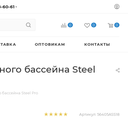
8-60-61
0
0
0
СТАВКА
ОПТОВИКАМ
КОНТАКТЫ
ного бассейна Steel
 бассейна Steel Pro
Артикул:
56405ASS18