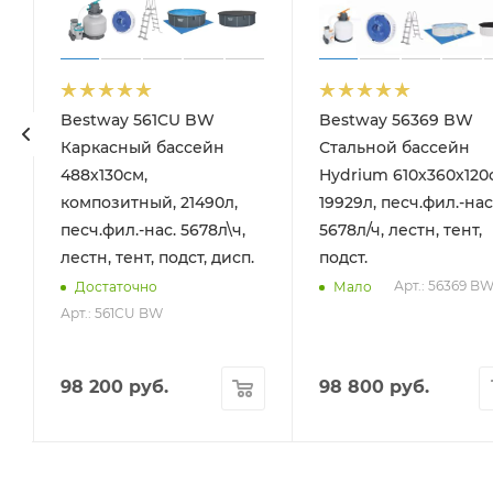
Bestway 561CU BW
Bestway 56369 BW
йна (вакуумный очиститель, щетка для дна, шланг 6м, ручка
Каркасный бассейн
Стальной бассейн
488х130см,
Hydrium 610х360х120
композитный, 21490л,
19929л, песч.фил.-нас
песч.фил.-нас. 5678л\ч,
5678л/ч, лестн, тент,
лестн, тент, подст, дисп.
подст.
Арт.: 56369 B
Достаточно
Мало
Арт.: 561CU BW
98 200
руб.
98 800
руб.