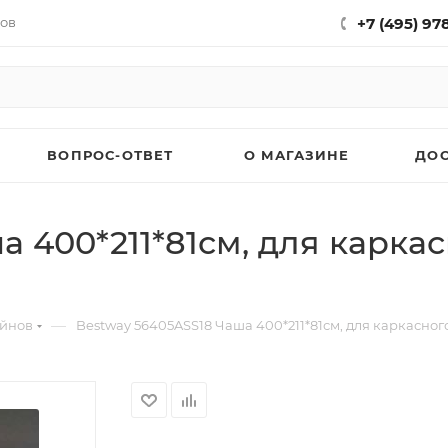
нов
+7 (495) 97
ВОПРОС-ОТВЕТ
О МАГАЗИНЕ
ДО
 400*211*81см, для каркас
—
ейнов
Bestway 56405ASS18 Чаша 400*211*81см, для каркасного