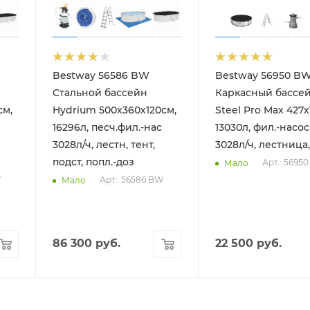
Bestway 56586 BW
Bestway 56950 B
 190см)
Стальной бассейн
Каркасный бассе
см,
Hydrium 500х360х120см,
Steel Pro Max 427х
16296л, песч.фил.-нас
13030л, фил.-насос
3028л/ч, лестн, тент,
3028л/ч, лестница,
подст, попл.-доз
Арт.: 5695
Мало
W
Арт.: 56586 BW
Мало
86 300
руб.
22 500
руб.