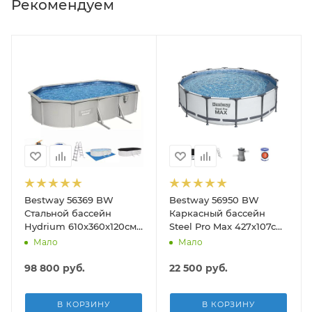
Рекомендуем
Bestway 56369 BW
Bestway 56950 BW
Стальной бассейн
Каркасный бассейн
Hydrium 610х360х120см,
Steel Pro Max 427х107см,
19929л, песч.фил.-нас
13030л, фил.-насос
Мало
Мало
5678л/ч, лестн, тент,
3028л/ч, лестница, тент
подст.
98 800
руб.
22 500
руб.
В КОРЗИНУ
В КОРЗИНУ