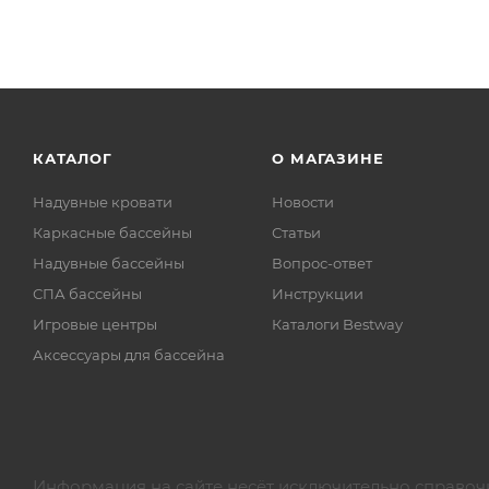
КАТАЛОГ
О МАГАЗИНЕ
Надувные кровати
Новости
Каркасные бассейны
Статьи
Надувные бассейны
Вопрос-ответ
СПА бассейны
Инструкции
Игровые центры
Каталоги Bestway
Аксессуары для бассейна
Информация на сайте несёт исключительно справоч