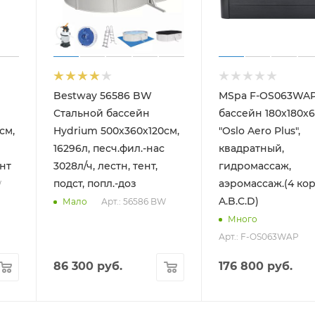
Bestway 56586 BW
MSpa F-OS063WAP
Стальной бассейн
бассейн 180х180х
см,
Hydrium 500х360х120см,
"Oslo Aero Plus",
16296л, песч.фил.-нас
квадратный,
ент
3028л/ч, лестн, тент,
гидромассаж,
подст, попл.-доз
аэромассаж.(4 ко
W
A.B.C.D)
Арт.: 56586 BW
Мало
Много
Арт.: F-OS063WAP
86 300
руб.
176 800
руб.