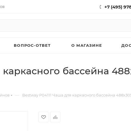
нов
+7 (495) 97
ВОПРОС-ОТВЕТ
О МАГАЗИНЕ
ДО
 каркасного бассейна 488
—
ейнов
Bestway P04111 Чаша для каркасного бассейна 488х305х