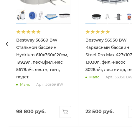
Bestway 56369 BW
Bestway 56950 BW
90см)
Стальной бассейн
Каркасный бассейн
Hydrium 610х360х120см,
Steel Pro Max 427х107
19929л, песч.фил.-нас
13030л, фил.-насос
5678л/ч, лестн, тент,
3028л/ч, лестница, т
подст.
Арт.: 56950 B
Мало
Арт.: 56369 BW
Мало
98 800
руб.
22 500
руб.