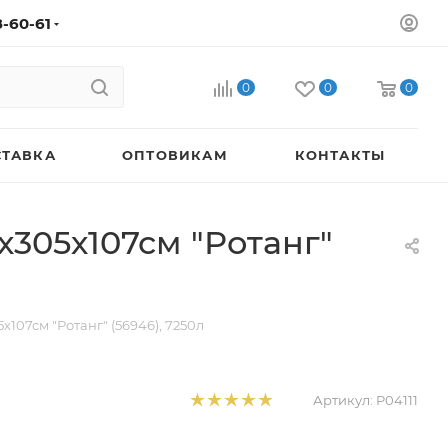
8-60-61
0
0
0
СТАВКА
ОПТОВИКАМ
КОНТАКТЫ
х305х107см "Ротанг"
107см "Ротанг" (56946), 7250л
Артикул:
P04111