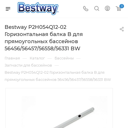
0
Bestway P2H054Q12-02
Горизонтальная балка B для
прямоугольных бассейнов
56456/56457/56558/56331 BW
—
—
—
Главная
Каталог
Бассейны
—
Запчасти для бассейнов
Bestway P2H054Q12-02 Горизонтальная балка B для
прямоугольных бассейнов 56456/56457/56558/56331 BW