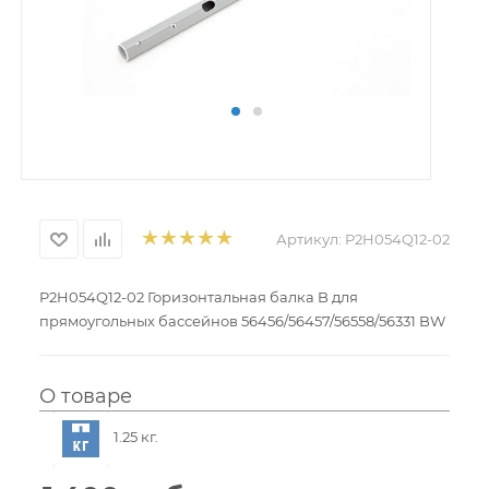
Артикул:
P2H054Q12-02
P2H054Q12-02 Горизонтальная балка B для
прямоугольных бассейнов 56456/56457/56558/56331 BW
О товаре
1.25 кг.