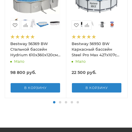
Bestway 56369 BW
Bestway 56950 BW
Стальной бассейн
Каркасный бассейн
Hydrium 610х360х120см,
Steel Pro Max 427х107см,
19929л, песч.фил.-нас
13030л, фил.-насос
Мало
Мало
5678л/ч, лестн, тент,
3028л/ч, лестница, тент
подст.
98 800
руб.
22 500
руб.
В КОРЗИНУ
В КОРЗИНУ