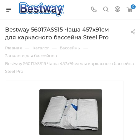
0
Bestway 56017ASS15 Чаша 457x91см
для каркасного бассейна Steel Pro
—
—
—
Главная
Каталог
Бассейны
—
Запчасти для бассейнов
Bestway 56017ASS15 Чаша 457x91см для каркасного бассейна
Steel Pro