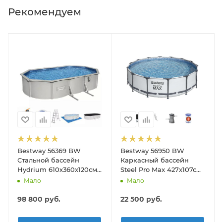
Рекомендуем
Bestway 56369 BW
Bestway 56950 BW
Стальной бассейн
Каркасный бассейн
Hydrium 610х360х120см,
Steel Pro Max 427х107см,
19929л, песч.фил.-нас
13030л, фил.-насос
Мало
Мало
5678л/ч, лестн, тент,
3028л/ч, лестница, тент
подст.
98 800
руб.
22 500
руб.