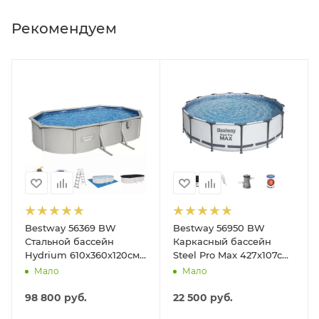
Рекомендуем
Bestway 56369 BW
Bestway 56950 BW
Стальной бассейн
Каркасный бассейн
Hydrium 610х360х120см,
Steel Pro Max 427х107см,
19929л, песч.фил.-нас
13030л, фил.-насос
Мало
Мало
5678л/ч, лестн, тент,
3028л/ч, лестница, тент
подст.
98 800
руб.
22 500
руб.