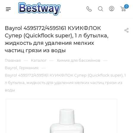
0
Bayrol 4595172/4595161 КУИКФЛОК
Супер (Quickflock super), 1 л бутылка,
жидкость для удаления мелких
частиц грязи из воды
—
—
—
Главная
Каталог
Химия для бассейнов
—
Bayrol, Германия
Bayrol 4595172/4595161 КУИКФЛОК Супер (Quickflock super), 1
л бутылка, жидкость для удаления мелких частиц грязи из
воды