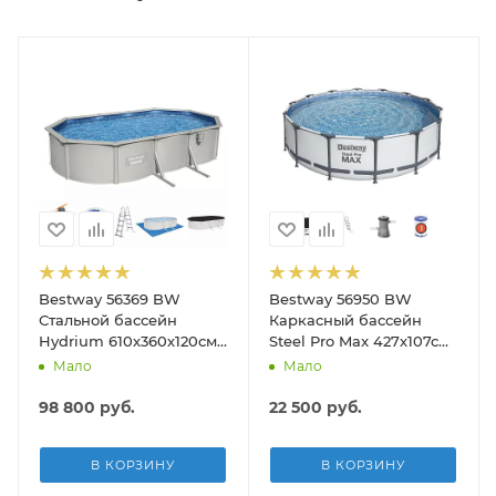
Bestway 56369 BW
Bestway 56950 BW
Стальной бассейн
Каркасный бассейн
Hydrium 610х360х120см,
Steel Pro Max 427х107см,
19929л, песч.фил.-нас
13030л, фил.-насос
Мало
Мало
5678л/ч, лестн, тент,
3028л/ч, лестница, тент
подст.
98 800
руб.
22 500
руб.
В КОРЗИНУ
В КОРЗИНУ