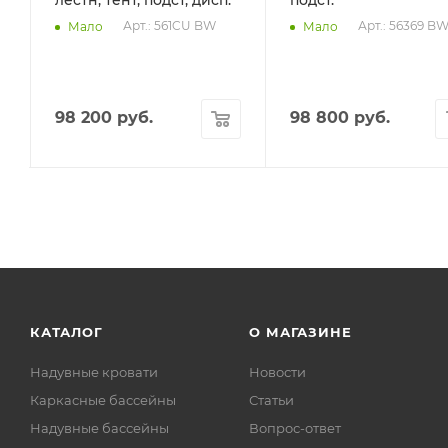
лестн, тент, подст, дисп.
подст.
Арт.: 561CU BW
Арт.: 56369 B
Мало
Мало
98 200
руб.
98 800
руб.
КАТАЛОГ
О МАГАЗИНЕ
Надувные кровати
Новости
Каркасные бассейны
Статьи
Надувные бассейны
Вопрос-ответ