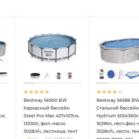
Bestway 56950 BW
Bestway 56586 B
Каркасный бассейн
Стальной бассейн
см,
Steel Pro Max 427х107см,
Hydrium 500х360х
13030л, фил.-насос
16296л, песч.фил.-
3028л/ч, лестница, тент
3028л/ч, лестн, тен