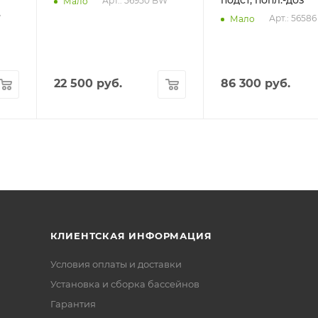
подст, попл.-доз
Арт.: 56950 BW
Мало
W
Арт.: 5658
Мало
22 500
руб.
86 300
руб.
КЛИЕНТСКАЯ ИНФОРМАЦИЯ
Условия оплаты и доставки
Установка и сборка бассейнов
Гарантия