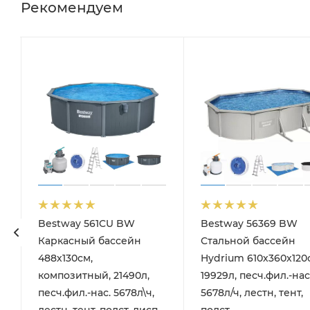
Рекомендуем
Bestway 561CU BW
Bestway 56369 BW
ка для дна, шланг 6м, ручка 190см)
Каркасный бассейн
Стальной бассейн
488х130см,
Hydrium 610х360х120
композитный, 21490л,
19929л, песч.фил.-нас
песч.фил.-нас. 5678л\ч,
5678л/ч, лестн, тент,