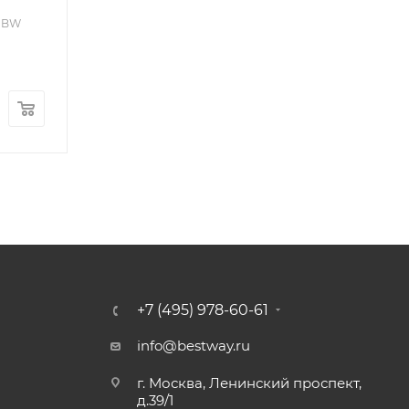
аэромассаж.(4 коробки
Арт.: 58094 BW
A.B.C.D)
6 BW
Много
Арт.: F-OS063WAP
176 800
руб.
600
руб.
+7 (495) 978-60-61
info@bestway.ru
г. Москва, Ленинский проспект,
д.39/1