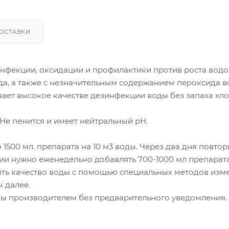
ОСТАВКИ
инфекции, оксидации и профилактики против роста водо
ода, а также с незначительным содержанием пероксида 
ет высокое качестве дезинфекции воды без запаха хло
Не пенится и имеет нейтральный рН.
500 мл. препарата на 10 м3 воды. Через два дня повтор
и нужно еженедельно добавлять 700-1000 мл препарата
рять качество воды с помощью специальных методов изм
к далее.
ны производителем без предварительного уведомления.