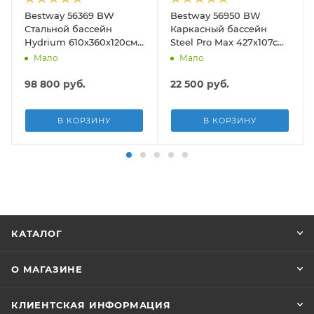
Bestway 56369 BW
Bestway 56950 BW
Стальной бассейн
Каркасный бассейн
Hydrium 610х360х120см,
Steel Pro Max 427х107см,
19929л, песч.фил.-нас
13030л, фил.-насос
Мало
Мало
5678л/ч, лестн, тент,
3028л/ч, лестница, тент
подст.
98 800
руб.
22 500
руб.
В КОРЗИНУ
В КОРЗИНУ
КАТАЛОГ
О МАГАЗИНЕ
КЛИЕНТСКАЯ ИНФОРМАЦИЯ