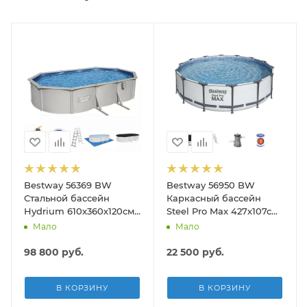
Bestway 56369 BW
Bestway 56950 BW
Стальной бассейн
Каркасный бассейн
Hydrium 610х360х120см,
Steel Pro Max 427х107см,
19929л, песч.фил.-нас
13030л, фил.-насос
Мало
Мало
5678л/ч, лестн, тент,
3028л/ч, лестница, тент
подст.
98 800
руб.
22 500
руб.
В КОРЗИНУ
В КОРЗИНУ