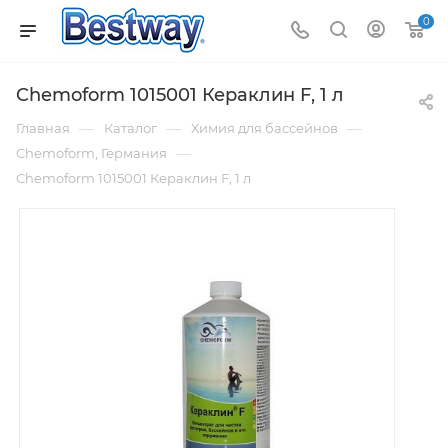
0
Chemoform 1015001 Кераклин F, 1 л
—
—
—
Главная
Каталог
Химия для бассейнов
—
Chemoform, Германия
Chemoform 1015001 Кераклин F, 1 л