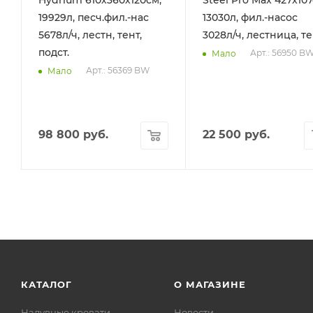
Hydrium 610х360х120см,
Steel Pro Max 427х107
19929л, песч.фил.-нас
13030л, фил.-насос
5678л/ч, лестн, тент,
3028л/ч, лестница, т
подст.
Арт.: 56950 B
Мало
Арт.: 56369 BW
Мало
98 800
руб.
22 500
руб.
КАТАЛОГ
О МАГАЗИНЕ
Надувные кровати
Новости