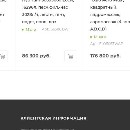
см,
Hydrium 500х360х120см,
"Oslo Aero Plus",
16296л, песч.фил.-нас
квадратный,
ент
3028л/ч, лестн, тент,
гидромассаж,
подст, попл.-доз
аэромассаж.(4 ко
W
A.B.C.D)
Арт.: 56586 BW
Мало
Много
Арт.: F-OS063WAP
86 300
руб.
176 800
руб.
КЛИЕНТСКАЯ ИНФОРМАЦИЯ
Условия оплаты и доставки