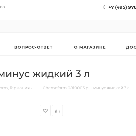
нов
+7 (495) 97
ВОПРОС-ОТВЕТ
О МАГАЗИНЕ
ДО
минус жидкий 3 л
—
orm, Германия
Chemoform 0810003 рН-минус жидкий 3 л