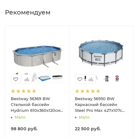
Рекомендуем
Bestway 56369 BW
Bestway 56950 BW
Стальной бассейн
Каркасный бассейн
Hydrium 610х360х120см,
Steel Pro Max 427х107см,
19929л, песч.фил.-нас
13030л, фил.-насос
Мало
Мало
5678л/ч, лестн, тент,
3028л/ч, лестница, тент
подст.
98 800
руб.
22 500
руб.