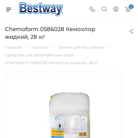
0
Chemoform 0586028 Кемохлор
жидкий, 28 кг
—
—
—
Главная
Каталог
Химия для бассейнов
—
Средства для дезинфекции воды
Chemoform 0586028 Кемохлор жидкий, 28 кг