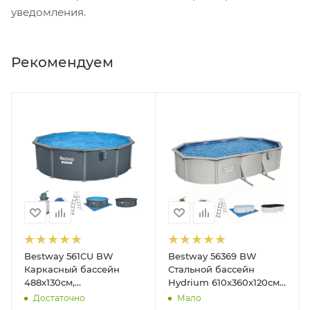
уведомления.
Рекомендуем
Bestway 561CU BW
Bestway 56369 BW
Каркасный бассейн
Стальной бассейн
488х130см,
Hydrium 610х360х120см,
композитный, 21490л,
19929л, песч.фил.-нас
Достаточно
Мало
песч.фил.-нас. 5678л\ч,
5678л/ч, лестн, тент,