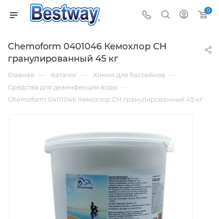
0
Chemoform 0401046 Кемохлор СН
гранулированный 45 кг
—
—
—
Главная
Каталог
Химия для бассейнов
—
Средства для дезинфекции воды
Chemoform 0401046 Кемохлор СН гранулированный 45 кг