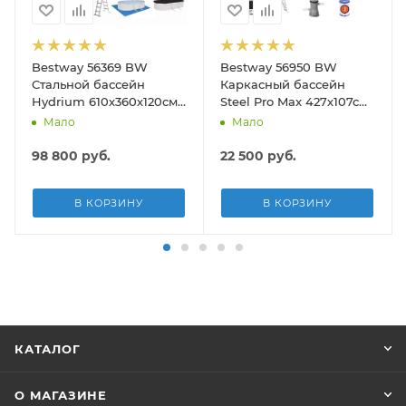
Bestway 56369 BW
Bestway 56950 BW
Стальной бассейн
Каркасный бассейн
Hydrium 610х360х120см,
Steel Pro Max 427х107см,
19929л, песч.фил.-нас
13030л, фил.-насос
Мало
Мало
5678л/ч, лестн, тент,
3028л/ч, лестница, тент
подст.
98 800
руб.
22 500
руб.
В КОРЗИНУ
В КОРЗИНУ
КАТАЛОГ
О МАГАЗИНЕ