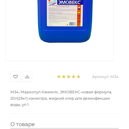
Артикул:
М34
М34, Маркопул Кэмиклс, ЭМОВЕКС-новая формула,
20л(23кг) канистра, жидкий хлор для дезинфекции
воды, уп.1
О товаре