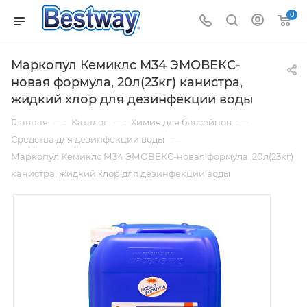
0
Маркопул Кемиклс М34 ЭМОВЕКС-
новая формула, 20л(23кг) канистра,
жидкий хлор для дезинфекции воды
—
—
—
Главная
Каталог
Химия для бассейнов
—
Средства для дезинфекции воды
Маркопул Кемиклс М34 ЭМОВЕКС-новая формула, 20л(23кг)
канистра, жидкий хлор для дезинфекции воды