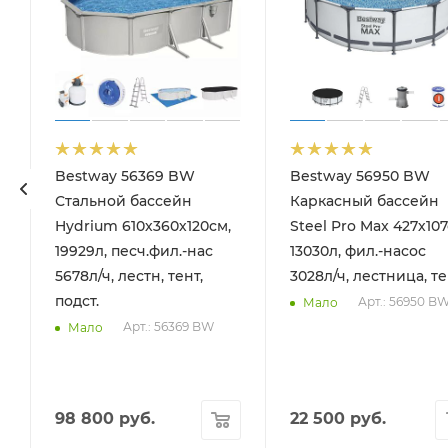
Bestway 56369 BW
Bestway 56950 BW
Стальной бассейн
Каркасный бассейн
Hydrium 610х360х120см,
Steel Pro Max 427х107
19929л, песч.фил.-нас
13030л, фил.-насос
5678л/ч, лестн, тент,
3028л/ч, лестница, т
подст.
Арт.: 56950 B
Мало
Арт.: 56369 BW
Мало
98 800
руб.
22 500
руб.