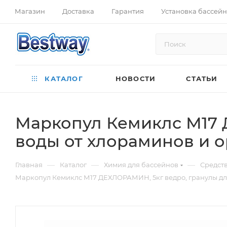
Магазин
Доставка
Гарантия
Установка бассей
КАТАЛОГ
НОВОСТИ
СТАТЬИ
Маркопул Кемиклс М17 
воды от хлораминов и о
—
—
—
Главная
Каталог
Химия для бассейнов
Средст
Маркопул Кемиклс М17 ДЕХЛОРАМИН, 5кг ведро, гранулы для