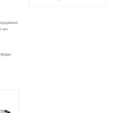
 порциями
о во
 воды.