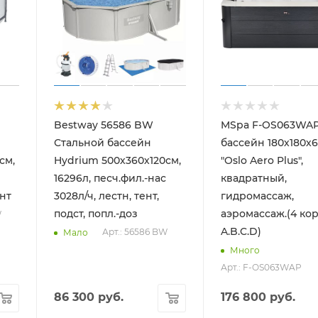
Bestway 56586 BW
MSpa F-OS063WAP
Стальной бассейн
бассейн 180х180х
см,
Hydrium 500х360х120см,
"Oslo Aero Plus",
16296л, песч.фил.-нас
квадратный,
ент
3028л/ч, лестн, тент,
гидромассаж,
подст, попл.-доз
аэромассаж.(4 ко
W
A.B.C.D)
Арт.: 56586 BW
Мало
Много
Арт.: F-OS063WAP
86 300
руб.
176 800
руб.