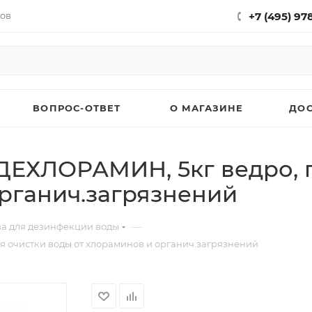
нов
+7 (495) 97
ВОПРОС-ОТВЕТ
О МАГАЗИНЕ
ДО
ДЕХЛОРАМИН, 5кг ведро, 
рганич.загрязнений
—
ва для дезинфекции воды
 очистки воды от хлораминов и органич.загрязнений