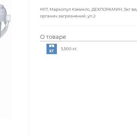
М17, Маркопул Кэмиклс, ДЕХЛОРАМИН, 5кг вед
органич.загрязнений, уп.2
О товаре
5,500 кг.