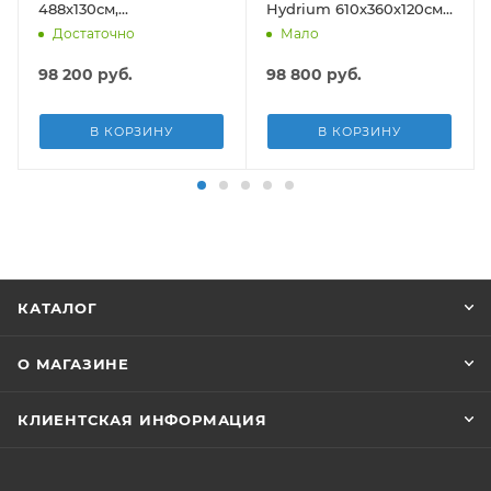
488х130см,
Hydrium 610х360х120см,
композитный, 21490л,
19929л, песч.фил.-нас
Достаточно
Мало
песч.фил.-нас. 5678л\ч,
5678л/ч, лестн, тент,
лестн, тент, подст, дисп.
подст.
98 200
руб.
98 800
руб.
В КОРЗИНУ
В КОРЗИНУ
КАТАЛОГ
О МАГАЗИНЕ
КЛИЕНТСКАЯ ИНФОРМАЦИЯ