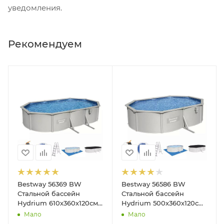
уведомления.
Рекомендуем
Bestway 56369 BW
Bestway 56586 BW
Стальной бассейн
Стальной бассейн
Hydrium 610х360х120см,
Hydrium 500х360х120см,
19929л, песч.фил.-нас
16296л, песч.фил.-нас
Мало
Мало
5678л/ч, лестн, тент,
3028л/ч, лестн, тент,