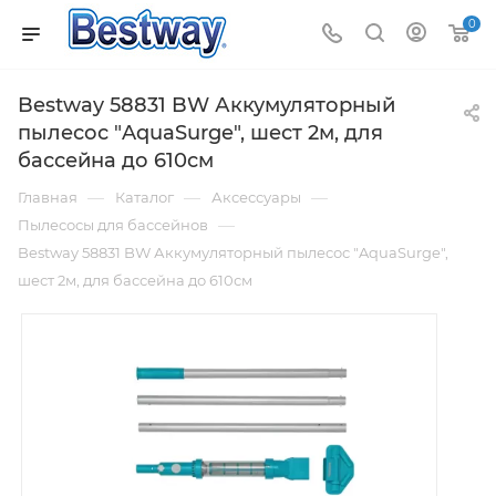
0
Bestway 58831 BW Аккумуляторный
пылесос "AquaSurge", шест 2м, для
бассейна до 610см
—
—
—
Главная
Каталог
Аксессуары
—
Пылесосы для бассейнов
Bestway 58831 BW Аккумуляторный пылесос "AquaSurge",
шест 2м, для бассейна до 610см